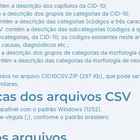
m a descrição dos capítulos da CID-10;
 descrição dos grupos de categorias da CID-10;
m a descrição das categorias (códigos a três carac
ontém a descrição das subcategorias (códigos a qu
bcategorias, da CID-10; os códigos existentes neste 
 causas, diagnósticos etc.;
descrição dos grupos de categorias da morfologia d
m a descrição das categorias da morfologia de neop
idos no arquivo CID10CSV.ZIP (297 Kb), que pode se
ilares.
icas dos arquivos CSV
mpatível com o padrão Windows (1252).
vírgula (;), conforme o padrão brasileiro.
os arquivos