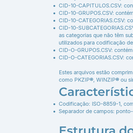
CID-10-CAPITULOS.CSV: conté
CID-10-GRUPOS.CSV: contém a
CID-10-CATEGORIAS.CSV: conté
CID-10-SUBCATEGORIAS.CSV: c
as categorias que não têm su
utilizados para codificação de
CID-O-GRUPOS.CSV: contém a 
CID-O-CATEGORIAS.CSV: conté
Estes arquivos estão comprim
como PKZIP®, WINZIP® ou sim
Característ
Codificação: ISO-8859-1, co
Separador de campos: ponto-e-
Estrutura d