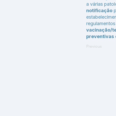
a várias pato
notificação
p
estabelecimen
regulamentos 
vacinação/t
preventivas
Previous
2007-2026 - Wanderson Oliveira. Todos os