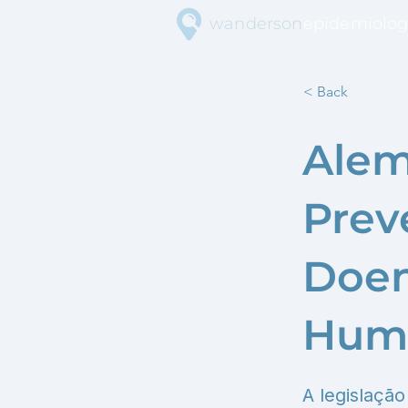
wanderson
epidemiolog
< Back
Alem
Prev
Doen
Hum
A legislaçã