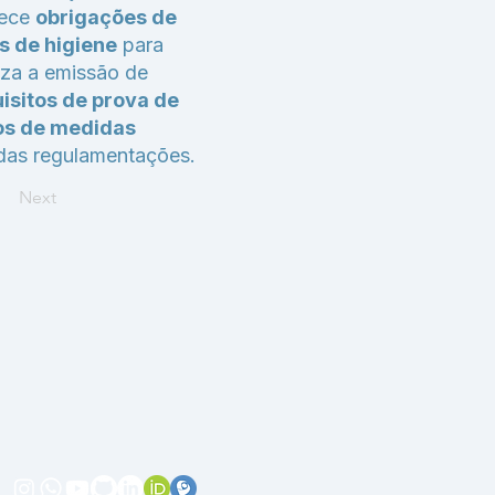
lece
obrigações de
s de higiene
para
iza a emissão de
uisitos de prova de
s de medidas
as regulamentações.
Next