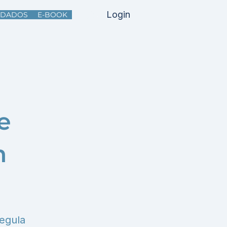
Login
DADOS
E-BOOK
e
m
regula