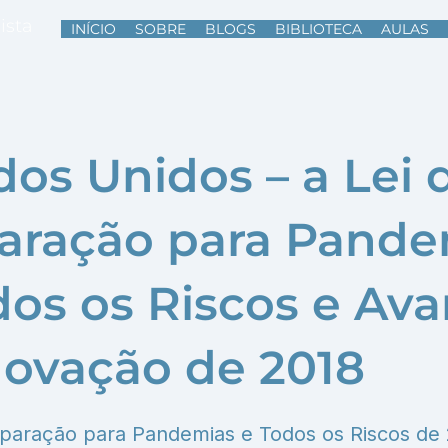
ista
INÍCIO
SOBRE
BLOGS
BIBLIOTECA
AULAS
dos Unidos – a Lei 
aração para Pande
dos os Riscos e Av
novação de 2018
eparação para Pandemias e Todos os Riscos de