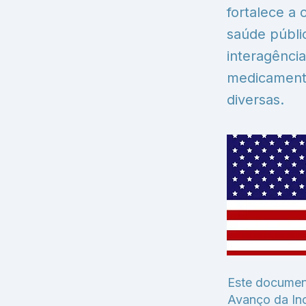
fortalece a
saúde públi
interagênci
medicamento
diversas.
Este documen
Avanço da In