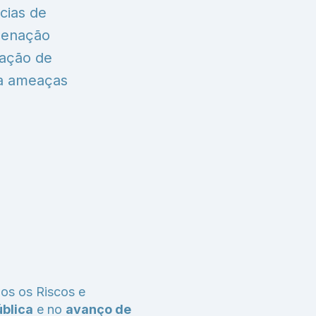
cias de
rdenação
lação de
 a ameaças
os os Riscos e
blica
e no
avanço de