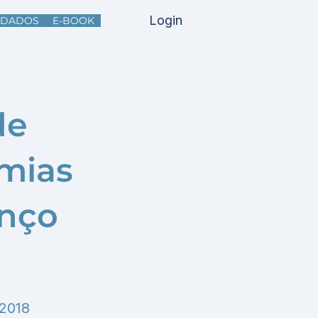
Login
DADOS
E-BOOK
de
mias
anço
 2018