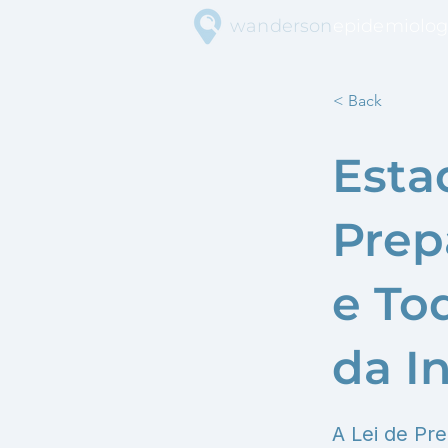
wanderson
epidemiolog
< Back
Esta
Prep
e To
da I
A Lei de Pr