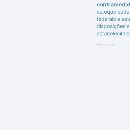
contramedid
estoque estra
federais e es
disposições 
estabelecimen
Previous
2007-2026 - Wanderson Oliveira. Todos os