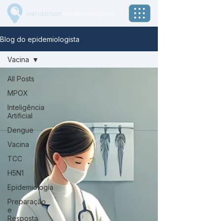
wanderson
epidemiologista
Blog do epidemiologista
Vacina
All Posts
MPOX
Inteligência
Artificial
Dengue
Vacina
TCC
H5N1
Epidemiologia
Preparação
e
Resposta