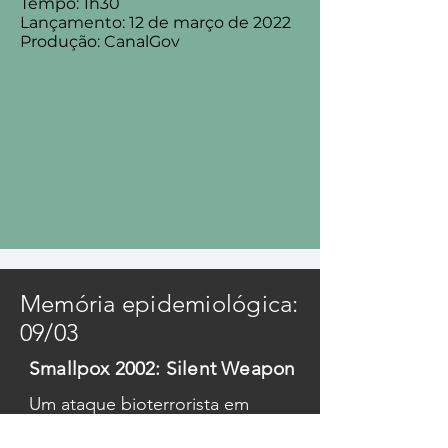
Tempo: 1h30
Ministério da Saúde realiza a 
Lançamento: 12 de março de 2022
Produção: CanalGov
atualização da sociedade, por 
meio de coletiva de imprensa.
Memória epidemiológica:
09/03
Smallpox 2002: Silent Weapon
Um ataque bioterrorista em 
larga escala pode não ter 