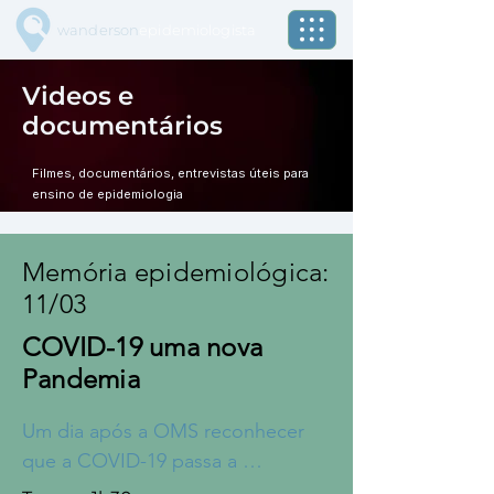
wanderson
epidemiologista
Videos e
documentários
Filmes, documentários, entrevistas úteis para
ensino de epidemiologia
Memória epidemiológica:
11/03
COVID-19 uma nova
Pandemia
Um dia após a OMS reconhecer 
que a COVID-19 passa a 
apresentar padrão pandêmico, o 