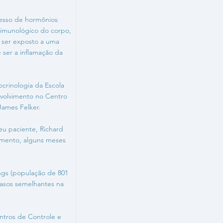
cesso de hormônios
 imunológico do corpo,
 ser exposto a uma
 ser a inflamação da
ocrinologia da Escola
nvolvimento no Centro
James Felker.
seu paciente, Richard
tamento, alguns meses
ings (população de 801
asos semelhantes na
ntros de Controle e