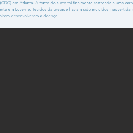
CDC) em Atlanta. A fonte do surto foi finalmente rastreada a uma car
nta em Luverne. Tecidos da tireoide haviam sido incluídos inadvertida
miram desenvolveram a doença.