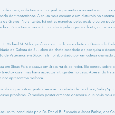
rto de doenças da tireoide, no qual os pacientes apresentaram um ex
hamado de tireotoxicose. A causa mais comum é um distúrbio no sistema
 de Graves. No entanto, há outras maneiras pelas quais o corpo pode
e hormônios tireoidianos. Uma delas é pela ingestão direta, outra pode
 J. Michael McMillin, professor de medicina e chefe da Divisão de End
idade de Dakota do Sul, além de chefe associado de pesquisa e dese
o de Veteranos em Sioux Falls, foi abordado por um colega chamado 
ista em Sioux Falls e atuava em áreas rurais ao redor. Ele contou sobre 
e tireotoxicose, mas havia aspectos intrigantes no caso. Apesar do tra
n não apresentava melhora.
descobriu que outras quatro pessoas na cidade de Jacobson, Valley Spr
 mesmo problema. O médico posteriormente descobriu que havia mais c
quisa foi conduzida pelo Dr. Daniel B. Fishbein e Janet Farhie, dos Ce