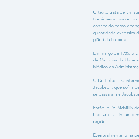
O texto trata de um su
tireoidianos. Isso é c
conhecido como doença
quantidade excessiva d
glândula tireoide.
Em março de 1985, o Dr.
de Medicina da Univers
Médico da Administraçã
O Dr. Felker era intern
Jacobson, que sofria d
se passaram e Jacobso
Então, o Dr. McMillin 
habitantes), tinham o
região.
Eventualmente, uma pes