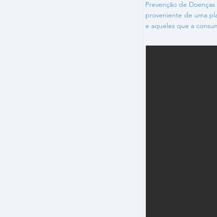
Prevenção de Doenças (
proveniente de uma pla
e aqueles que a consu