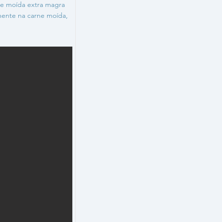
ne moída extra magra
mente na carne moída,