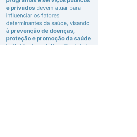
programas e serviços públicos
e privados
devem atuar para
influenciar os fatores
determinantes da saúde, visando
à
prevenção de doenças,
proteção e promoção da saúde
individual e coletiva
. Ela detalha
os
direitos e deveres dos
cidadãos
em relação à saúde
pública, as
obrigações das
Administrações públicas
e as
atuações de saúde pública
,
como vigilância, promoção,
prevenção e proteção da saúde.
A lei também aborda a
coordenação
interadministrativa
, a
pesquisa
em saúde pública
e o
regime