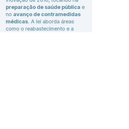
preparação de saúde pública
e
no
avanço de contramedidas
médicas
. A lei aborda áreas
como o reabastecimento e a
gestão do estoque estratégico
nacional, a coordenação da
resposta a emergências entre
agências federais e estaduais, e o
apoio a tecnologias médicas
inovadoras. Também inclui
disposições sobre a
regulamentação de
medicamentos de venda livre
(OTC) e o estabelecimento de
taxas para a revisão desses
produtos.
Previous
Next