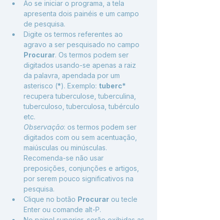
Ao se iniciar o programa, a tela 
apresenta dois painéis e um campo 
de pesquisa.
Digite os termos referentes ao 
agravo a ser pesquisado no campo 
Procurar
. Os termos podem ser 
digitados usando-se apenas a raiz 
da palavra, apendada por um 
asterisco (
*
). Exemplo: 
tuberc*
recupera tuberculose, tuberculina, 
tuberculoso, tuberculosa, tubérculo 
etc.
Observação
: os termos podem ser 
digitados com ou sem acentuação, 
maiúsculas ou minúsculas. 
Recomenda-se não usar 
preposições, conjunções e artigos, 
por serem pouco significativos na 
pesquisa.
Clique no botão 
Procurar
 ou tecle 
Enter ou comande alt-P.
No painel superior, serão exibidas as 