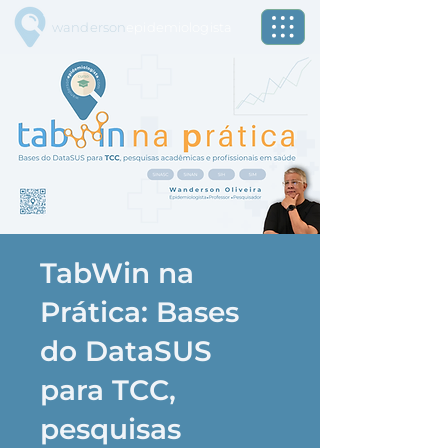
wanderson
epidemiologista
TabWin na
Prática: Bases
do DataSUS
para TCC,
pesquisas