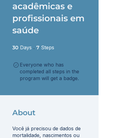
acadêmicas e
profissionais em
saúde
30 Days
7 Steps
Days
Steps
30
7
Everyone who has
completed all steps in the
program will get a badge.
About
Você já precisou de dados de
mortalidade, nascimentos ou