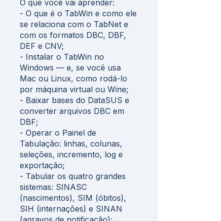
O que você vai aprender:
- O que é o TabWin e como ele
se relaciona com o TabNet e
com os formatos DBC, DBF,
DEF e CNV;
- Instalar o TabWin no
Windows — e, se você usa
Mac ou Linux, como rodá-lo
por máquina virtual ou Wine;
- Baixar bases do DataSUS e
converter arquivos DBC em
DBF;
- Operar o Painel de
Tabulação: linhas, colunas,
seleções, incremento, log e
exportação;
- Tabular os quatro grandes
sistemas: SINASC
(nascimentos), SIM (óbitos),
SIH (internações) e SINAN
(agravos de notificação);