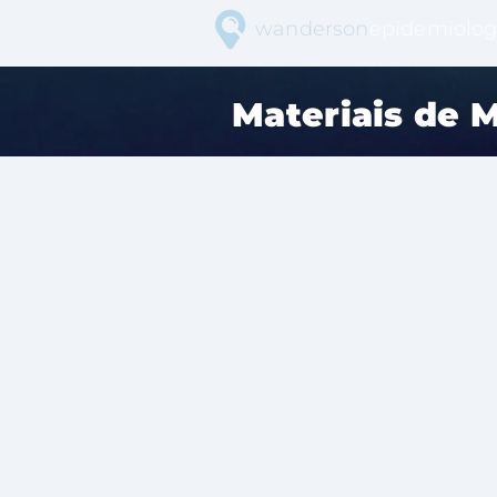
wanderson
epidemiolog
Materiais de 