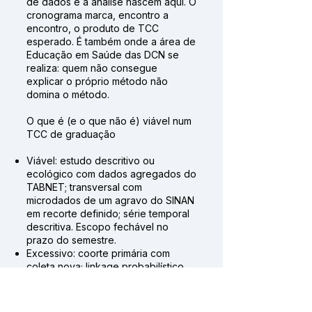
de dados e a análise nascem aqui. O
cronograma marca, encontro a
encontro, o produto de TCC
esperado. É também onde a área de
Educação em Saúde das DCN se
realiza: quem não consegue
explicar o próprio método não
domina o método.
O que é (e o que não é) viável num
TCC de graduação
Viável: estudo descritivo ou
ecológico com dados agregados do
TABNET; transversal com
microdados de um agravo do SINAN
em recorte definido; série temporal
descritiva. Escopo fechável no
prazo do semestre.
Excessivo: coorte primária com
coleta nova; linkage probabilístico
entre bases sem infraestrutura;
meta-análise completa. Fogem do
prazo e do nível, reservam-se para