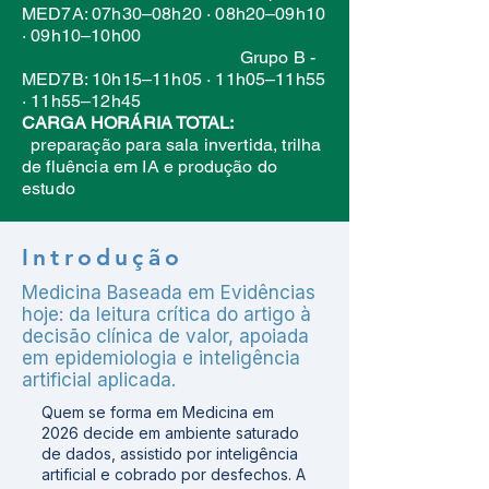
MED7A: 07h30–08h20 · 08h20–09h10
· 09h10–10h00
Grupo B -
MED7B: 10h15–11h05 · 11h05–11h55
· 11h55–12h45
CARGA HORÁRIA TOTAL:
preparação para sala invertida, trilha
de fluência em IA e produção do
estudo
Introdução
Medicina Baseada em Evidências
hoje: da leitura crítica do artigo à
decisão clínica de valor, apoiada
em epidemiologia e inteligência
artificial aplicada.
Quem se forma em Medicina em
2026 decide em ambiente saturado
de dados, assistido por inteligência
artificial e cobrado por desfechos. A