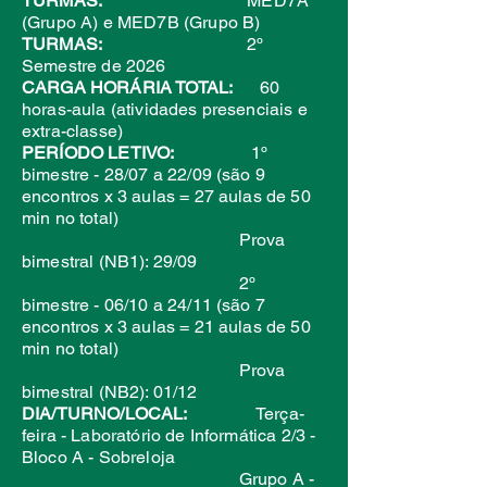
TURMAS:
MED7A
(Grupo A) e MED7B (Grupo B)
TURMAS:
2º
Semestre de 2026
CARGA HORÁRIA TOTAL:
60
horas-aula (atividades presenciais e
extra-classe)
PERÍODO LETIVO:
1º
bimestre - 28/07 a 22/09 (são 9
encontros x 3 aulas = 27 aulas de 50
min no total)
Prova
bimestral (NB1): 29/09
2º
bimestre - 06/10 a 24/11 (
são 7
encontros x 3 aulas = 21 aulas de 50
min no total)
Prova
bimestral (NB2): 01/12
DIA/TURNO/LOCAL:
Terça-
feira - Laboratório de Informática 2/3 -
Bloco A - Sobreloja
Grupo A -