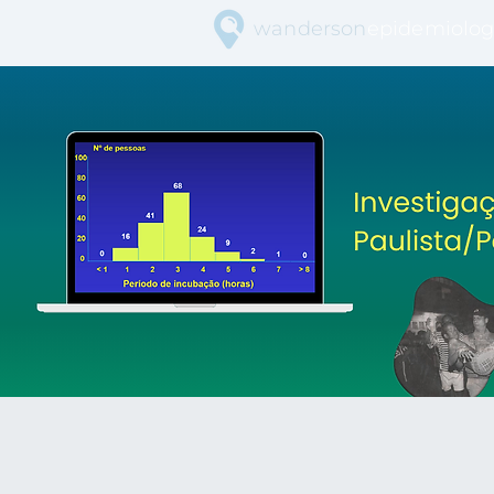
wanderson
epidemiolog